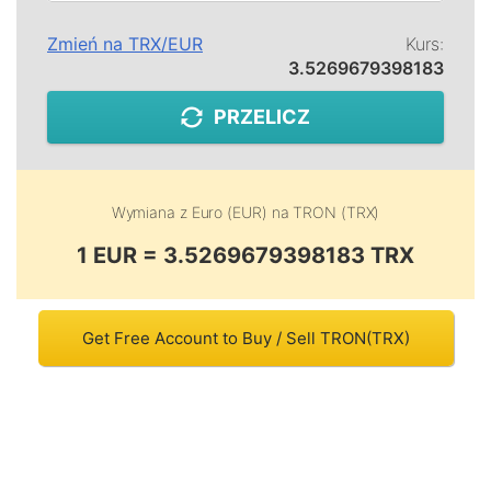
Zmień na
TRX
/
EUR
Kurs:
3.5269679398183
PRZELICZ
Wymiana z
Euro (EUR)
na
TRON (TRX)
1 EUR = 3.5269679398183 TRX
Get Free Account to Buy / Sell TRON(TRX)