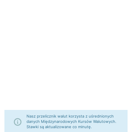
Nasz przelicznik walut korzysta z uśrednionych
danych Międzynarodowych Kursów Walutowych.
Stawki są aktualizowane co minutę.