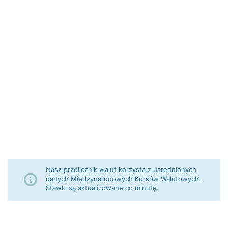
Nasz przelicznik walut korzysta z uśrednionych
danych Międzynarodowych Kursów Walutowych.
Stawki są aktualizowane co minutę.