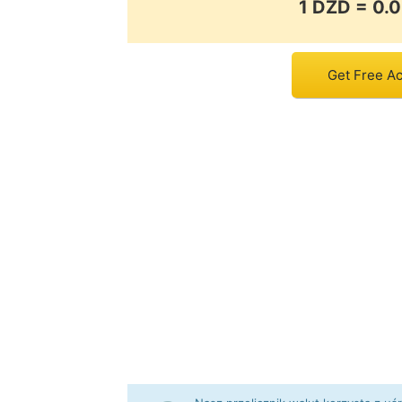
1 DZD = 0
Get Free Ac