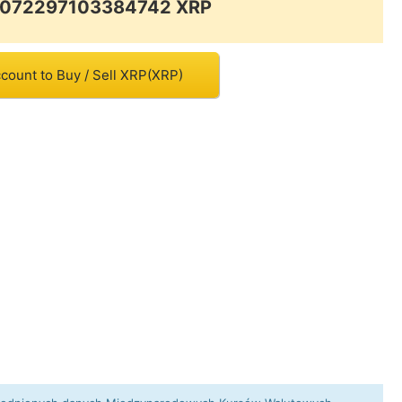
.0072297103384742 XRP
count to Buy / Sell XRP(XRP)