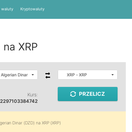
 waluty
Kryptowaluty
 na XRP
 Algerian Dinar
XRP - XRP
PRZELICZ
Kurs:
72297103384742
lgerian Dinar (DZD)
na
XRP (XRP)