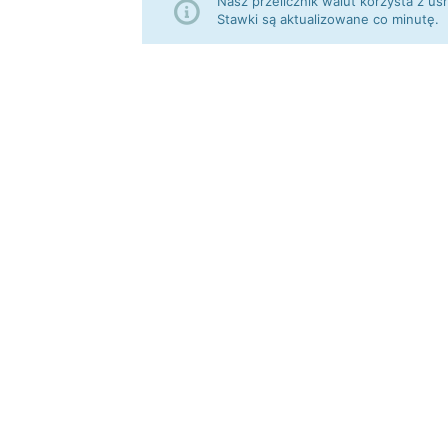
Nasz przelicznik walut korzysta z
Stawki są aktualizowane co minutę.