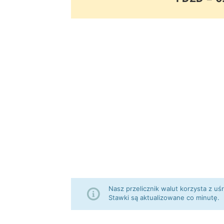
Nasz przelicznik walut korzysta z
Stawki są aktualizowane co minutę.