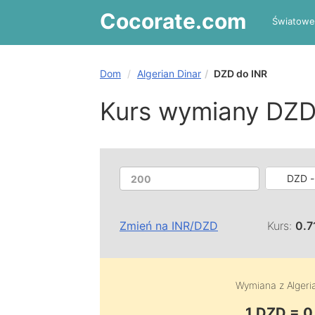
Cocorate
.com
Światowe
Dom
Algerian Dinar
DZD do INR
Kurs wymiany DZD
DZD -
Zmień na
INR
/
DZD
Kurs:
0.
Wymiana z
Algeri
1 DZD = 