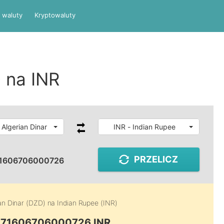
 waluty
Kryptowaluty
 na INR
 Algerian Dinar
INR - Indian Rupee
PRZELICZ
71606706000726
an Dinar (DZD)
na
Indian Rupee (INR)
0.71606706000726 INR