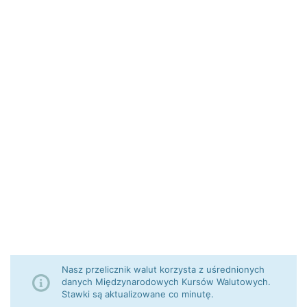
Nasz przelicznik walut korzysta z uśrednionych
danych Międzynarodowych Kursów Walutowych.
Stawki są aktualizowane co minutę.