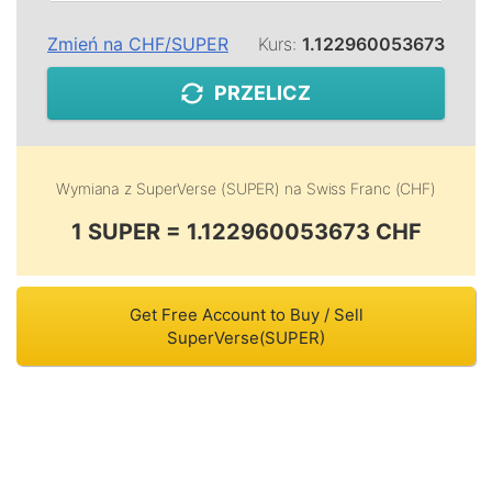
Zmień na
CHF
/
SUPER
Kurs:
1.122960053673
PRZELICZ
Wymiana z
SuperVerse (SUPER)
na
Swiss Franc (CHF)
1 SUPER = 1.122960053673 CHF
Get Free Account to Buy / Sell
SuperVerse(SUPER)