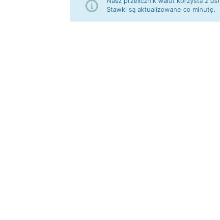
Nasz przelicznik walut korzysta z
Stawki są aktualizowane co minutę.