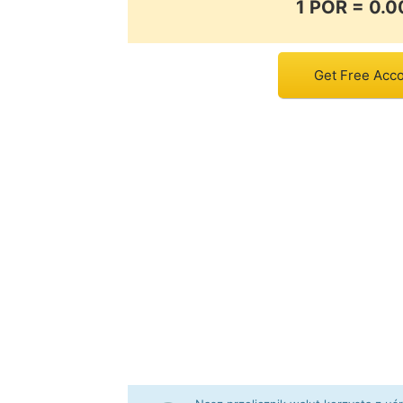
1 POR = 0
Get Free Acco