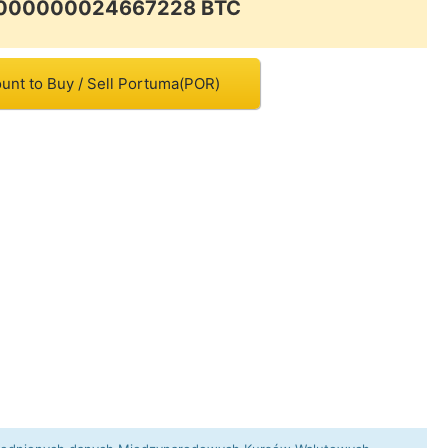
.0000000024667228 BTC
unt to Buy / Sell Portuma(POR)