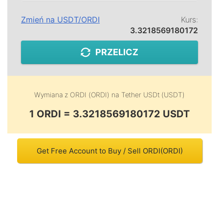
Zmień na
USDT
/
ORDI
Kurs:
3.3218569180172
PRZELICZ
Wymiana z
ORDI (ORDI)
na
Tether USDt (USDT)
1 ORDI = 3.3218569180172 USDT
Get Free Account to Buy / Sell ORDI(ORDI)