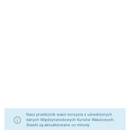
Nasz przelicznik walut korzysta z uśrednionych
danych Międzynarodowych Kursów Walutowych.
Stawki są aktualizowane co minutę.