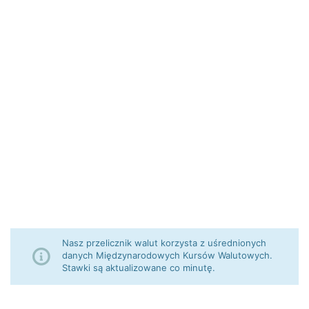
Nasz przelicznik walut korzysta z uśrednionych
danych Międzynarodowych Kursów Walutowych.
Stawki są aktualizowane co minutę.