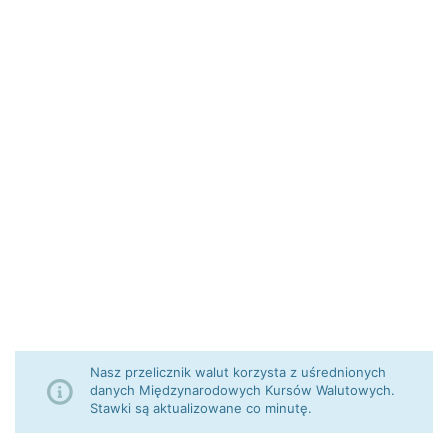
Nasz przelicznik walut korzysta z uśrednionych
danych Międzynarodowych Kursów Walutowych.
Stawki są aktualizowane co minutę.