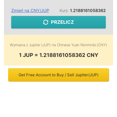
Zmień na
CNY
/
JUP
Kurs:
1.2188161058362
PRZELICZ
Wymiana z
Jupiter (JUP)
na
Chinese Yuan Renminbi (CNY)
1 JUP = 1.2188161058362 CNY
Get Free Account to Buy / Sell Jupiter(JUP)