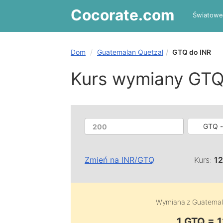
Cocorate
.com
Światowe
Dom
Guatemalan Quetzal
GTQ do INR
Kurs wymiany GTQ
GTQ -
Zmień na
INR
/
GTQ
Kurs:
1
Wymiana z
Guatemal
1 GTQ = 