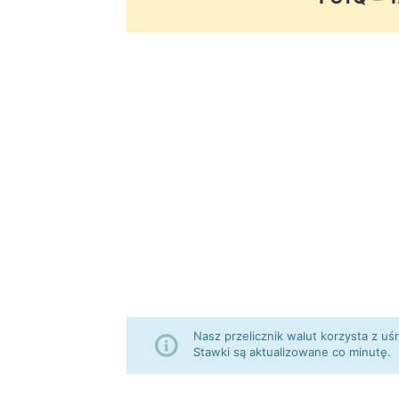
Nasz przelicznik walut korzysta z
Stawki są aktualizowane co minutę.