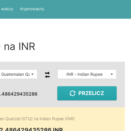
 waluty
Kryptowaluty
 na INR
 Guatemalan Quetzal
INR - Indian Rupee
PRZELICZ
2.486429435286
an Quetzal (GTQ)
na
Indian Rupee (INR)
12.486429435286 INR