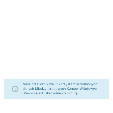
Nasz przelicznik walut korzysta z uśrednionych
danych Międzynarodowych Kursów Walutowych.
Stawki są aktualizowane co minutę.