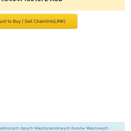
nt to Buy / Sell Chainlink(LINK)
 uśrednionych danych Międzynarodowych Kursów Walutowych.