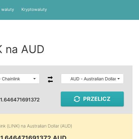
 waluty
Kryptowaluty
K na AUD
 Chainlink
AUD - Australian Dollar
PRZELICZ
11.646471691372
ink (LINK)
na
Australian Dollar (AUD)
 11.646471691372 AUD