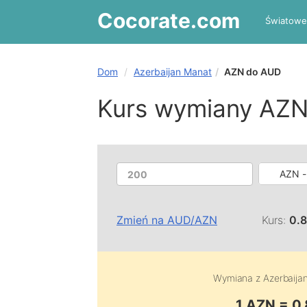
Cocorate
.com
Światowe
Dom
Azerbaijan Manat
AZN do AUD
Kurs wymiany AZ
AZN -
Zmień na
AUD
/
AZN
Kurs:
0.
Wymiana z
Azerbaija
1 AZN = 