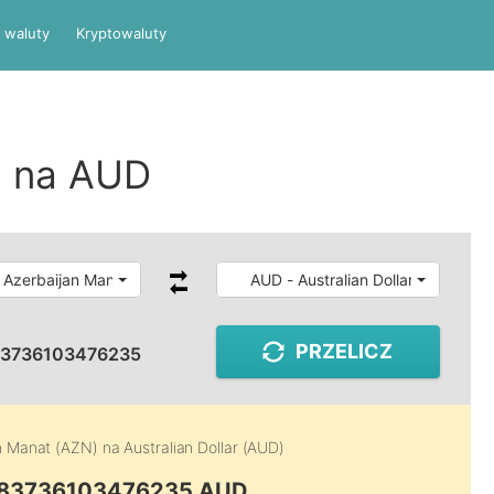
 waluty
Kryptowaluty
N na AUD
 Azerbaijan Manat
AUD - Australian Dollar
PRZELICZ
83736103476235
n Manat (AZN)
na
Australian Dollar (AUD)
0.83736103476235 AUD