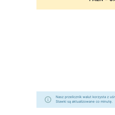
Nasz przelicznik walut korzysta z
Stawki są aktualizowane co minutę.