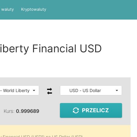
 waluty
Kryptowaluty
iberty Financial USD
- World Liberty Financial USD
USD - US Dollar
PRZELICZ
Kurs:
0.999689
ty Financial USD (USD1)
na
US Dollar (USD)