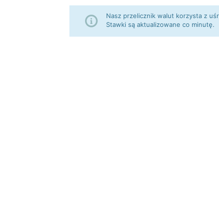
Nasz przelicznik walut korzysta z
Stawki są aktualizowane co minutę.