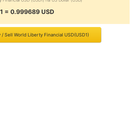
1 = 0.999689 USD
 / Sell World Liberty Financial USD(USD1)