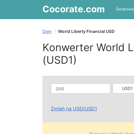
Cocorate
.com
Światowe
Dom
World Liberty Financial USD
Konwerter World L
(USD1)
USD1 
Zmień na
USD
/
USD1
Wymiana z
World Liber