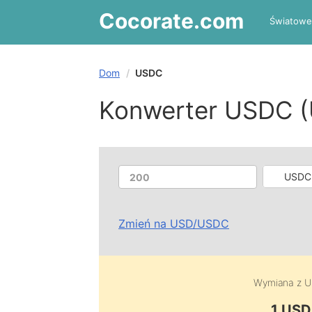
Cocorate
.com
Światowe
Dom
USDC
Konwerter USDC 
USDC
Zmień na
USD
/
USDC
Wymiana z
U
1 USD