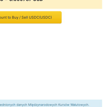
ount to Buy / Sell USDC(USDC)
 uśrednionych danych Międzynarodowych Kursów Walutowych.